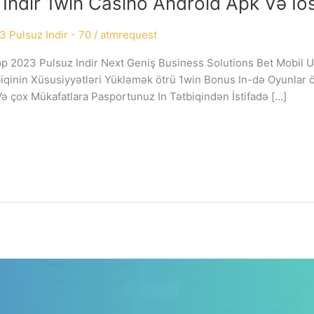
 Indir 1win Casino Android Apk Və Io
 Pulsuz Indir - 70
/
atmrequest
pp 2023 Pulsuz Indir Next Geniş Business Solutions Bet Mobil 
iqinin Xüsusiyyətləri Yükləmək ötrü 1win Bonus In-də Oyunlar 
 çox Mükafatlara Pasportunuz In Tətbiqindən İstifadə […]