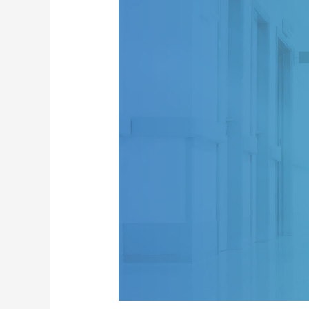
Apk
Və
Ios
App
2023
Pulsuz
Indir
581