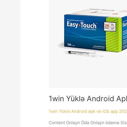
Apk
Və
Ios
App
2023
Pulsuz
Indir
Plant-
based
Products
1win Yüklə Android Ap
1win Yüklə Android apk və iOS app 2023
Content Onlayn Ödə Onlayn ödəmə Siste