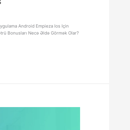
s
Uygulama Android Empieza Ios Için
ötrü Bonusları Necə Əldə Görmək Olar?