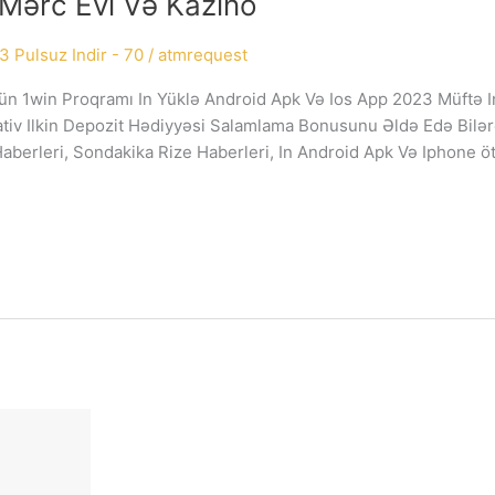
Mərc Evi Və Kazino
 Pulsuz Indir - 70
/
atmrequest
n 1win Proqramı In Yüklə Android Apk Və Ios App 2023 Müftə I
rnativ Ilkin Depozit Hədiyyəsi Salamlama Bonusunu Əldə Edə Bilər
aberleri, Sondakika Rize Haberleri, In Android Apk Və Iphone ö