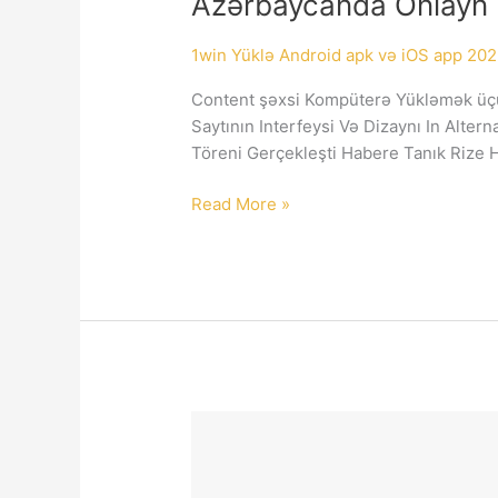
Azərbaycanda Onlayn 
1win Yüklə Android apk və iOS app 2023
Content şəxsi Kompüterə Yükləmək üçü
Saytının Interfeysi Və Dizaynı In Alte
Töreni Gerçekleşti Habere Tanık Rize H
Read More »
1win
Yüklə
Android