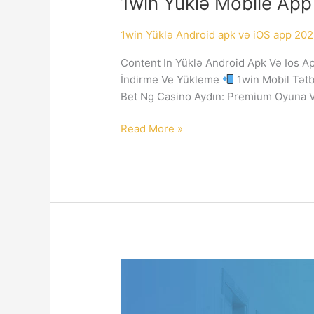
1win Yüklə Mobile App
1win Yüklə Android apk və iOS app 2023
Content In Yüklə Android Apk Və Ios A
İndirme Ve Yükleme
1win Mobil Tətb
Bet Ng Casino Aydın: Premium Oyuna Və
Read More »
1win
Yüklə
Android